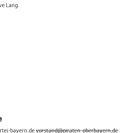
ve Lang.
e
rtei-bayern.de
vorstand@piraten-oberbayern.de